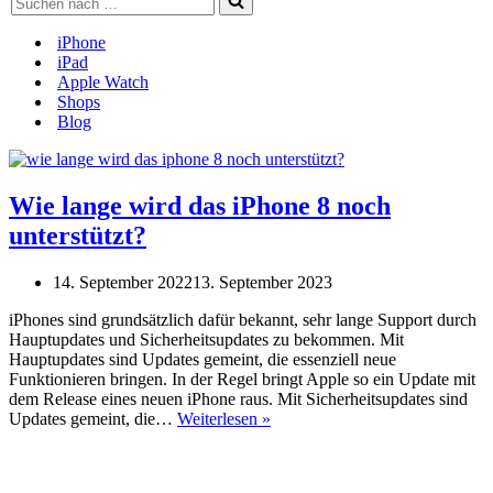
nach …
iPhone
iPad
Apple Watch
Shops
Blog
Wie lange wird das iPhone 8 noch
unterstützt?
14. September 2022
13. September 2023
iPhones sind grundsätzlich dafür bekannt, sehr lange Support durch
Hauptupdates und Sicherheitsupdates zu bekommen. Mit
Hauptupdates sind Updates gemeint, die essenziell neue
Funktionieren bringen. In der Regel bringt Apple so ein Update mit
dem Release eines neuen iPhone raus. Mit Sicherheitsupdates sind
Wie
Updates gemeint, die…
Weiterlesen »
lange
wird
das