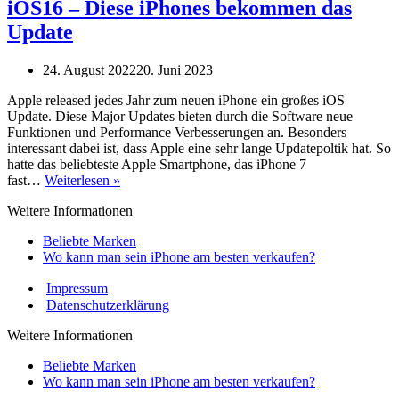
iPhone
iOS16 – Diese iPhones bekommen das
8
Update
noch
unterstützt?
24. August 2022
20. Juni 2023
Apple released jedes Jahr zum neuen iPhone ein großes iOS
Update. Diese Major Updates bieten durch die Software neue
Funktionen und Performance Verbesserungen an. Besonders
interessant dabei ist, dass Apple eine sehr lange Updatepoltik hat. So
hatte das beliebteste Apple Smartphone, das iPhone 7
iOS16
fast…
Weiterlesen »
–
Weitere Informationen
Diese
iPhones
Beliebte Marken
bekommen
Wo kann man sein iPhone am besten verkaufen?
das
Update
Impressum
Datenschutzerklärung
Weitere Informationen
Beliebte Marken
Wo kann man sein iPhone am besten verkaufen?