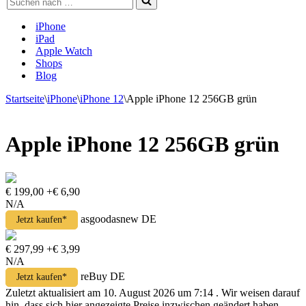
nach …
iPhone
iPad
Apple Watch
Shops
Blog
Startseite
\
iPhone
\
iPhone 12
\
Apple iPhone 12 256GB grün
Apple iPhone 12 256GB grün
€ 199,00
+€ 6,90
N/A
asgoodasnew DE
Jetzt kaufen*
€ 297,99
+€ 3,99
N/A
reBuy DE
Jetzt kaufen*
Zuletzt aktualisiert am 10. August 2026 um 7:14 . Wir weisen darauf
hin, dass sich hier angezeigte Preise inzwischen geändert haben