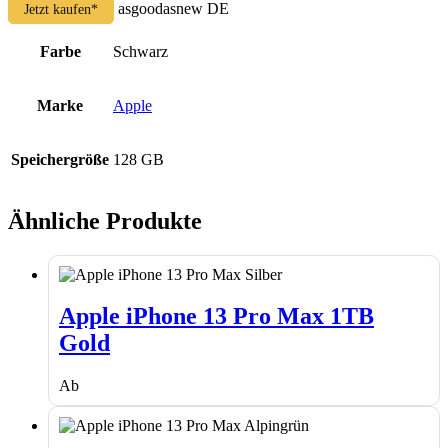
asgoodasnew DE
Jetzt kaufen*
Farbe
Schwarz
Marke
Apple
Speichergröße
128 GB
Ähnliche Produkte
Apple
iPhone
Apple iPhone 13 Pro Max 1TB
13
Gold
Pro
Max
1TB
Ab
Gold
Apple