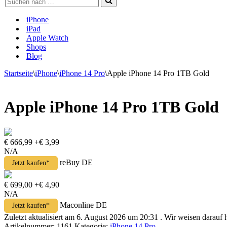
nach …
iPhone
iPad
Apple Watch
Shops
Blog
Startseite
\
iPhone
\
iPhone 14 Pro
\
Apple iPhone 14 Pro 1TB Gold
Apple iPhone 14 Pro 1TB Gold
€ 666,99
+€ 3,99
N/A
reBuy DE
Jetzt kaufen*
€ 699,00
+€ 4,90
N/A
Maconline DE
Jetzt kaufen*
Zuletzt aktualisiert am 6. August 2026 um 20:31 . Wir weisen darauf
Artikelnummer:
1161
Kategorie:
iPhone 14 Pro