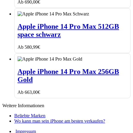
Ab
690,00
€
Max
1TB
gold
Apple
iPhone
Apple iPhone 14 Pro Max 512GB
14
space schwarz
Pro
Max
512GB
Ab
580,99
€
space
schwarz
Apple
iPhone
Apple iPhone 14 Pro Max 256GB
14
Gold
Pro
Max
256GB
Ab
663,00
€
Gold
Weitere Informationen
Beliebte Marken
Wo kann man sein iPhone am besten verkaufen?
Impressum