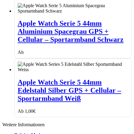
Apple
Watch
Apple Watch Serie 5 44mm
Serie
Aluminium Spacegrau GPS +
5
44mm
Cellular – Sportarmband Schwarz
Aluminium
Spacegrau
Ab
GPS
+
Cellular
–
Apple
Sportarmband
Watch
Schwarz
Apple Watch Serie 5 44mm
Serie
Edelstahl Silber GPS + Cellular –
5
44mm
Sportarmband Weiß
Edelstahl
Silber
Ab
1,00
€
GPS
+
Cellular
Weitere Informationen
–
Sportarmband