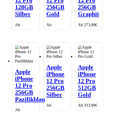
12 Pro
12 Pro
12 Pro
Silber
Gold
Graphit
128GB
256GB
256GB
Silber
Gold
Graphit
Ab
Ab
Ab
273,99
€
Apple
Apple
Apple
iPhone
iPhone
Apple
Apple
iPhone
12
12
Apple
iPhone
iPhone
12
Pro
Pro
iPhone
Pro
256GB
512GB
12 Pro
12 Pro
256GB
Silber
Gold
12 Pro
256GB
512GB
Pazifikblau
256GB
Silber
Gold
Pazifikblau
Ab
Ab
333,99
€
Ab