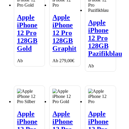
Apple
Apple
iPhone
iPhone
Apple
Apple
Apple
12
12
iPhone
Apple
iPhone
iPhone
Pro
Pro
12
iPhone
128GB
128GB
Pro
12 Pro
12 Pro
Gold
Graphit
128GB
12 Pro
128GB
128GB
Pazifikblau
128GB
Gold
Graphit
Pazifikblau
Ab
Ab
279,00
€
Ab
Apple
Apple
Apple
iPhone
iPhone
iPhone
Apple
Apple
Apple
12
12
12
iPhone
iPhone
iPhone
Pro
Pro
Pro
128GB
256GB
256GB