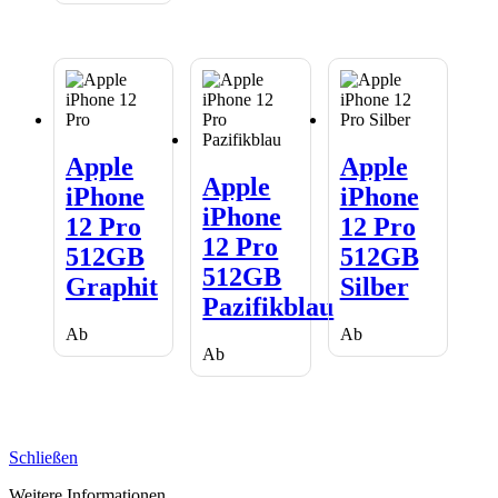
Apple
Apple
iPhone
Apple
iPhone
Apple
Apple
12
iPhone
12
Apple
iPhone
iPhone
Pro
12
Pro
iPhone
512GB
Pro
512GB
12 Pro
12 Pro
Graphit
512GB
Silber
12 Pro
512GB
512GB
Pazifikblau
512GB
Graphit
Silber
Pazifikblau
Ab
Ab
Ab
Schließen
Weitere Informationen