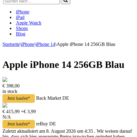
nach …
iPhone
iPad
Apple Watch
Shops
Blog
Startseite
\
iPhone
\
iPhone 14
\
Apple iPhone 14 256GB Blau
Apple iPhone 14 256GB Blau
€ 398,00
in stock
Back Market DE
Jetzt kaufen*
€ 415,99
+€ 3,99
N/A
reBuy DE
Jetzt kaufen*
Zuletzt aktualisiert am 8. August 2026 um 4:35 . Wir weisen darauf
hin, dass sich hier angezeigte Preise inzwischen geändert haben