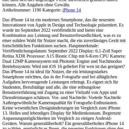
können. Alle Angaben ohne Gewähr.
Artikelnummer:
1190
Kategorie:
iPhone 14
Das iPhone 14 ist ein modernes Smartphone, das die neuesten
Innovationen von Apple in Design und Technologie präsentiert. Es
wurde im September 2022 veröffentlicht und bietet eine
Kombination aus Leistung und Benutzerfreundlichkeit, was es zu
einer soliden Wahl für Nutzer macht, die ein zuverlässiges Gerät mit
fortschrittlichen Funktionen suchen. Hauptmerkmale:
Veröffentlichungsdatum: September 2022 Display: 6,1-Zoll Super
Retina XDR Prozessor: A15 Bionic Chip mit 6-Kern CPU Kamera:
Dual 12MP Kamerasystem mit Photonic Engine und Nachtmodus
Betriebssystem: Wird mit iOS 16 geliefert Für wen ist das geeignet?
Das iPhone 14 ist ideal für Nutzer, die ein leistungsstarkes
Smartphone möchten, das in der Fotografie und bei alltäglichen
Aufgaben hervorragende Leistungen erbringt. Es eignet sich für
Studenten, Berufstätige und alle, die eine reibungslose
Benutzererfahrung mit Zugang zu einer Vielzahl von Apps und
Dienstleistungen schätzen. Vor- und Nachteile: Vorteile Nachteile
Außergewöhnliche Kameraqualität für Fotografie-Enthusiasten.
Keine wesentlichen Designänderungen im Vergleich zum iPhone
13. Helles und lebendiges Display für Medienkonsum. Begrenzte
Anpassungsmöglichkeiten im Vergleich zu einigen Android-
Geräten. Warum generalüberholt? Ein generalüberholtes iPhone 14
zu wählen, ermöglicht es Ihnen, die neuesten Funktionen ohne den