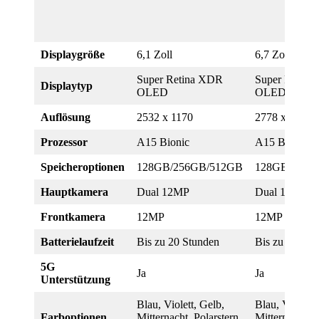
Displaygröße
6,1 Zoll
6,7 Zoll
Super Retina XDR
Super Retin
Displaytyp
OLED
OLED
Auflösung
2532 x 1170
2778 x 1284
Prozessor
A15 Bionic
A15 Bionic
Speicheroptionen
128GB/256GB/512GB
128GB/256G
Hauptkamera
Dual 12MP
Dual 12MP
Frontkamera
12MP
12MP
Batterielaufzeit
Bis zu 20 Stunden
Bis zu 26 Stu
5G
Ja
Ja
Unterstützung
Blau, Violett, Gelb,
Blau, Violett,
Farboptionen
Mitternacht, Polarstern,
Mitternacht, P