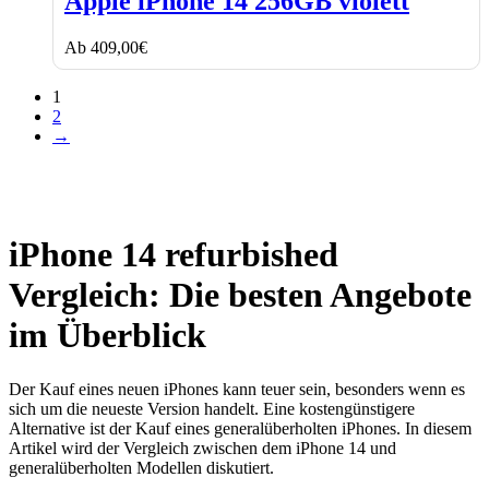
Apple iPhone 14 256GB violett
14
256GB
Ab
409,00
€
violett
1
2
→
iPhone 14 refurbished
Vergleich: Die besten Angebote
im Überblick
Der Kauf eines neuen iPhones kann teuer sein, besonders wenn es
sich um die neueste Version handelt. Eine kostengünstigere
Alternative ist der Kauf eines generalüberholten iPhones. In diesem
Artikel wird der Vergleich zwischen dem iPhone 14 und
generalüberholten Modellen diskutiert.